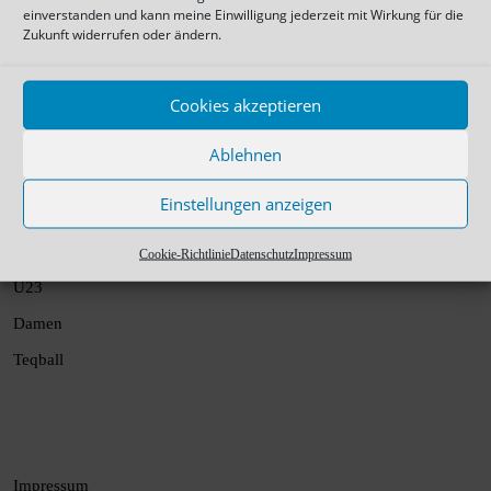
einverstanden und kann meine Einwilligung jederzeit mit Wirkung für die
Zukunft widerrufen oder ändern.
Cookies akzeptieren
Ablehnen
Einstellungen anzeigen
1. Mannschaft
Cookie-Richtlinie
Datenschutz
Impressum
U23
Damen
Teqball
Impressum