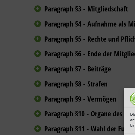
Paragraph §3 - Mitgliedschaft
Paragraph §4 - Aufnahme als Mi
Paragraph §5 - Rechte und Pflic
Paragraph §6 - Ende der Mitglie
Paragraph §7 - Beiträge
Paragraph §8 - Strafen
Paragraph §9 - Vermögen
Paragraph §10 - Organe des Ver
Di
an
Ei
Paragraph §11 - Wahl der Funkt