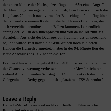
der ersten Minute der Nachspielzeit fingen die 65er einen Angriff
der Manchinger am eigenen Strafraum ab, Ivan Ivanovic drosch die
Kugel aus 70m hoch nach vorne, der Ball schlug auf und flog über
den zu weit vor seinem Kasten postierten Thomas Obermeier, der
sich vergeblich bemühte an den Ball zu kommen. Letztendlich
sprang der Ball an den Innenpfosten und von da ins Tor zum 3:3
Ausgleich. Aus Sicht der Dachauer ein Traumtor, das entsprechend
bejubelt wurde. Fast hätten die Grün-Weißen noch mit leeren
Händen die Heimreise angetreten, aber in der 94. Minute flog der
letzte Abschluss des TSV neben das Tor.
Fazit: erst hui – dann vogelwild! Der SVM muss sich vor allem bei
der Chancenverwertung verbessern und in der Abwehr sicherer
stehen! Am kommenden Samstag um 14 Uhr bietet sich dazu die
Gelegenheit im Derby gegen den drittplatzierten TSV Jetzendorf.
Leave a Reply
Deine E-Mail-Adresse wird nicht veröffentlicht.
Erforderliche
Felder sind mit
*
markiert