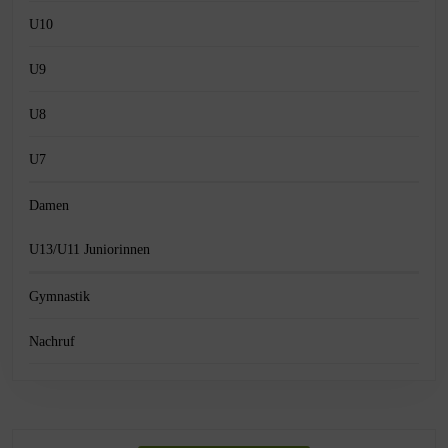
U10
U9
U8
U7
Damen
U13/U11 Juniorinnen
Gymnastik
Nachruf