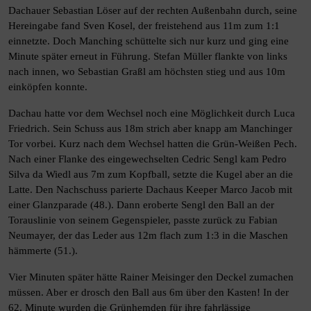
Dachauer Sebastian Löser auf der rechten Außenbahn durch, seine
Hereingabe fand Sven Kosel, der freistehend aus 11m zum 1:1
einnetzte. Doch Manching schüttelte sich nur kurz und ging eine
Minute später erneut in Führung. Stefan Müller flankte von links
nach innen, wo Sebastian Graßl am höchsten stieg und aus 10m
einköpfen konnte.
Dachau hatte vor dem Wechsel noch eine Möglichkeit durch Luca
Friedrich. Sein Schuss aus 18m strich aber knapp am Manchinger
Tor vorbei. Kurz nach dem Wechsel hatten die Grün-Weißen Pech.
Nach einer Flanke des eingewechselten Cedric Sengl kam Pedro
Silva da Wiedl aus 7m zum Kopfball, setzte die Kugel aber an die
Latte. Den Nachschuss parierte Dachaus Keeper Marco Jacob mit
einer Glanzparade (48.). Dann eroberte Sengl den Ball an der
Torauslinie von seinem Gegenspieler, passte zurück zu Fabian
Neumayer, der das Leder aus 12m flach zum 1:3 in die Maschen
hämmerte (51.).
Vier Minuten später hätte Rainer Meisinger den Deckel zumachen
müssen. Aber er drosch den Ball aus 6m über den Kasten! In der
62. Minute wurden die Grünhemden für ihre fahrlässige