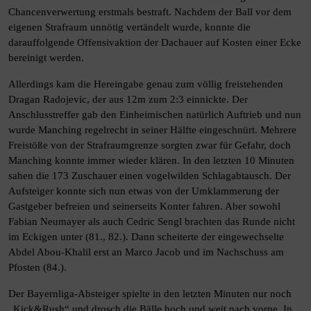
Chancenverwertung erstmals bestraft. Nachdem der Ball vor dem
eigenen Strafraum unnötig vertändelt wurde, konnte die
darauffolgende Offensivaktion der Dachauer auf Kosten einer Ecke
bereinigt werden.
Allerdings kam die Hereingabe genau zum völlig freistehenden
Dragan Radojevic, der aus 12m zum 2:3 einnickte. Der
Anschlusstreffer gab den Einheimischen natürlich Auftrieb und nun
wurde Manching regelrecht in seiner Hälfte eingeschnürt. Mehrere
Freistöße von der Strafraumgrenze sorgten zwar für Gefahr, doch
Manching konnte immer wieder klären. In den letzten 10 Minuten
sahen die 173 Zuschauer einen vogelwilden Schlagabtausch. Der
Aufsteiger konnte sich nun etwas von der Umklammerung der
Gastgeber befreien und seinerseits Konter fahren. Aber sowohl
Fabian Neumayer als auch Cedric Sengl brachten das Runde nicht
im Eckigen unter (81., 82.). Dann scheiterte der eingewechselte
Abdel Abou-Khalil erst an Marco Jacob und im Nachschuss am
Pfosten (84.).
Der Bayernliga-Absteiger spielte in den letzten Minuten nur noch
„Kick&Rush“ und drosch die Bälle hoch und weit nach vorne. In