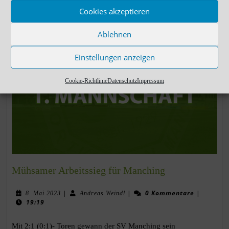
Cookies akzeptieren
WEITERLESEN
Ablehnen
Einstellungen anzeigen
Cookie-Richtlinie
Datenschutz
Impressum
Mühsamer Arbeitssieg für Manching
|
|
0 Kommentare
|
8. Mai 2023
Andreas Weindl
19:19
Mit 2:1 (0:1)- Toren gewann der SV Manching sein