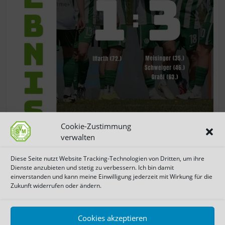
Cookie-Zustimmung
verwalten
Sprung auf Platz acht: Landesligist SV Manching
Diese Seite nutzt Website Tracking-Technologien von Dritten, um ihre
in Stätzling souverän – Graßl steuert
Dienste anzubieten und stetig zu verbessern. Ich bin damit
Torjägerkrone an
einverstanden und kann meine Einwilligung jederzeit mit Wirkung für die
Zukunft widerrufen oder ändern.
|
|
0 Kommentare
|
7. Mai 2026
Rainer Meisinger
07:36
Cookies akzeptieren