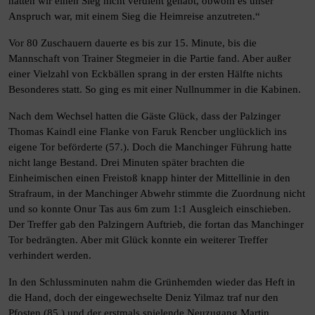
hätten wir einen Sieg nicht verdient gehabt, obwohl es unser
Anspruch war, mit einem Sieg die Heimreise anzutreten.“
Vor 80 Zuschauern dauerte es bis zur 15. Minute, bis die
Mannschaft von Trainer Stegmeier in die Partie fand. Aber außer
einer Vielzahl von Eckbällen sprang in der ersten Hälfte nichts
Besonderes statt. So ging es mit einer Nullnummer in die Kabinen.
Nach dem Wechsel hatten die Gäste Glück, dass der Palzinger
Thomas Kaindl eine Flanke von Faruk Rencber unglücklich ins
eigene Tor beförderte (57.). Doch die Manchinger Führung hatte
nicht lange Bestand. Drei Minuten später brachten die
Einheimischen einen Freistoß knapp hinter der Mittellinie in den
Strafraum, in der Manchinger Abwehr stimmte die Zuordnung nicht
und so konnte Onur Tas aus 6m zum 1:1 Ausgleich einschieben.
Der Treffer gab den Palzingern Auftrieb, die fortan das Manchinger
Tor bedrängten. Aber mit Glück konnte ein weiterer Treffer
verhindert werden.
In den Schlussminuten nahm die Grünhemden wieder das Heft in
die Hand, doch der eingewechselte Deniz Yilmaz traf nur den
Pfosten (85.) und der erstmals spielende Neuzugang Martin