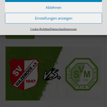
Nach anfänglichen Schwierigkeiten hat der SV Manching am
Ablehnen
Dienstagabend im Nachholspiel des 23. Spieltages der
Landesliga Südwest beim 1. FC Stätzling doch noch einen
Einstellungen anzeigen
überzeugenden 3:1 (1:0)-Sieg eingefahren. Durch den
Cookie-Richtlinie
Datenschutz
Impressum
WEITERLESEN