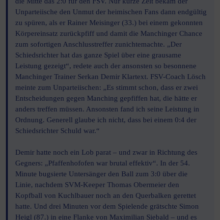
die Mitte das 2:0 für den FSV. Nur kurze Zeit bekam der
Unparteiische den Unmut der heimischen Fans dann endgültig
zu spüren, als er Rainer Meisinger (33.) bei einem gekonnten
Körpereinsatz zurückpfiff und damit die Manchinger Chance
zum sofortigen Anschlusstreffer zunichtemachte. „Der
Schiedsrichter hat das ganze Spiel über eine grausame
Leistung gezeigt“, redete auch der ansonsten so besonnene
Manchinger Trainer Serkan Demir Klartext. FSV-Coach Lösch
meinte zum Unparteiischen: „Es stimmt schon, dass er zwei
Entscheidungen gegen Manching gepfiffen hat, die hätte er
anders treffen müssen. Ansonsten fand ich seine Leistung in
Ordnung. Generell glaube ich nicht, dass bei einem 0:4 der
Schiedsrichter Schuld war.“
Demir hatte noch ein Lob parat – und zwar in Richtung des
Gegners: „Pfaffenhofofen war brutal effektiv“. In der 54.
Minute bugsierte Untersänger den Ball zum 3:0 über die
Linie, nachdem SVM-Keeper Thomas Obermeier den
Kopfball von Kuchlbauer noch an den Querbalken gerettet
hatte. Und drei Minuten vor dem Spielende grätschte Simon
Heigl (87.) in eine Flanke von Maximilian Siebald – und es