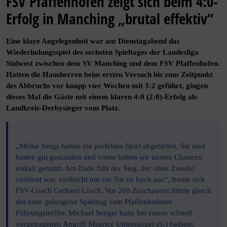
FSV Pfaffenhofen zeigt sich beim 4:0-
Erfolg in Manching „brutal effektiv“
Eine klare Angelegenheit war am Dienstagabend das
Wiederholungsspiel des sechsten Spieltages der Landesliga
Südwest zwischen dem SV Manching und dem FSV Pfaffenhofen.
Hatten die Hausherren beim ersten Versuch bis zum Zeitpunkt
des Abbruchs vor knapp vier Wochen mit 3:2 geführt, gingen
dieses Mal die Gäste mit einem klaren 4:0 (2:0)-Erfolg als
Landkreis-Derbysieger vom Platz.
„Meine Jungs haben ein perfektes Spiel abgeliefert. Sie sind
hinten gut gestanden und vorne haben wir unsere Chancen
eiskalt genutzt. Am Ende fällt der Sieg, der ohne Zweifel
verdient war, vielleicht um ein Tor zu hoch aus“, freute sich
FSV-Coach Gerhard Lösch. Vor 200 Zuschauern führte gleich
der erste gelungene Spielzug zum Pfaffenhofener
Führungstreffer. Michael Senger hatte bei einem schnell
vorgetragenen Angriff Maurice Untersänger (6.) bedient,