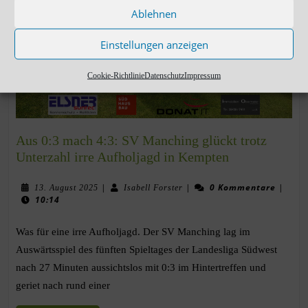
Ablehnen
Einstellungen anzeigen
Cookie-Richtlinie
Datenschutz
Impressum
Aus 0:3 mach 4:3: SV Manching glückt trotz
Unterzahl irre Aufholjagd in Kempten
|
|
0 Kommentare
|
13. August 2025
Isabell Forster
10:14
Was für eine irre Aufholjagd. Der SV Manching lag im
Auswärtsspiel des fünften Spieltages der Landesliga Südwest
nach 27 Minuten aussichtslos mit 0:3 im Hintertreffen und
geriet nach rund einer