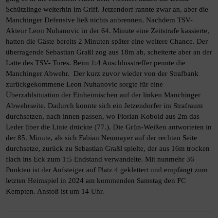
Schützlinge weiterhin im Griff. Jetzendorf rannte zwar an, aber die
Manchinger Defensive ließ nichts anbrennen. Nachdem TSV-
Akteur Leon Nuhanovic in der 64. Minute eine Zeitstrafe kassierte,
hatten die Gäste bereits 2 Minuten später eine weitere Chance. Der
überragende Sebastian Graßl zog aus 18m ab, scheiterte aber an der
Latte des TSV- Tores. Beim 1:4 Anschlusstreffer pennte die
Manchinger Abwehr. Der kurz zuvor wieder von der Strafbank
zurückgekommene Leon Nuhanovic sorgte für eine
Überzahlsituation der Einheimischen auf der linken Manchinger
Abwehrseite. Dadurch konnte sich ein Jetzendorfer im Strafraum
durchsetzen, nach innen passen, wo Florian Kobold aus 2m das
Leder über die Linie drückte (77.). Die Grün-Weißen antworteten in
der 85. Minute, als sich Fabian Neumayer auf der rechten Seite
durchsetze, zurück zu Sebastian Graßl spielte, der aus 16m trocken
flach ins Eck zum 1:5 Endstand verwandelte. Mit nunmehr 36
Punkten ist der Aufsteiger auf Platz 4 geklettert und empfängt zum
letzten Heimspiel in 2024 am kommenden Samstag den FC
Kempten. Anstoß ist um 14 Uhr.