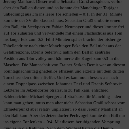
Jeremy Manhard. Dieser wollte Sebastian Graßl ausspielen, verlor
aber den Ball an diesen und so konnte der Manchinger Torjäger
unbedrängt aus 3m ins leere Tor schießen – 0:1. In der 31. Minute
konterte der SV die klassisch aus. Sebastian Graßl eroberte erneut
den Ball, ein Steckpass zu Fabian Neumayer und dieser konnte frei
auf Tor zulaufen und verwandelte mit einem Flachschuss aus 16m
ins lange Eck zum 0:2. Fünf Minuten später brachte der bisherige
Tabellendritte nach einer Manchinger Ecke den Ball nicht aus der
Gefahrenzone, Dzenis Seferovic nahm den Ball in zentraler
Position aus 18m volley und hämmerte die Kugel zum 0:3 in die
Maschen. Die Mannschaft von Trainer Serkan Demir war an diesem
Sonntagnachmittag gnadenlos effizient und erzielte mit dem dritten
Torschuss den dritten Treffer. Und es kam noch besser: als nach
einem Doppelpass zwischen Johannes Dexl und Dzenis Seferovic.
Letzterer im Jetzendorfer Strafraum zu Fall kam, entschied
Schiedsrichter Michael Sperger auf Strafstoss für Manching – den
kann man geben, muss man aber nicht. Sebastian Graßl schoss vom
Elfmeterpunkt aber relativ unplatziert, so dass Jeremy Manhard an
den Ball kam. Aber der Jetzendorfer Pechvogel konnte den Ball nur
ins eigene Tor lenken – 0:4. Mit diesem beruhigenden Vorsprung
ging es in die Kabinen. Nach dem Wechsel hatten die Demir-