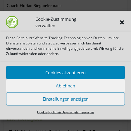
Coach Florian Stegmeier nach
Cookie-Zustimmung
WEITERLESEN
verwalten
Diese Seite nutzt Website Tracking-Technologien von Dritten, um ihre
Dienste anzubieten und stetig zu verbessern. Ich bin damit
einverstanden und kann meine Einwilligung jederzeit mit Wirkung für die
Zukunft widerrufen oder ändern.
Cookies akzeptieren
Ablehnen
Einstellungen anzeigen
SV Manching fertigt Sulzemoos ab – Vollnhals
Cookie-Richtlinie
Datenschutz
Impressum
mit Viererpack