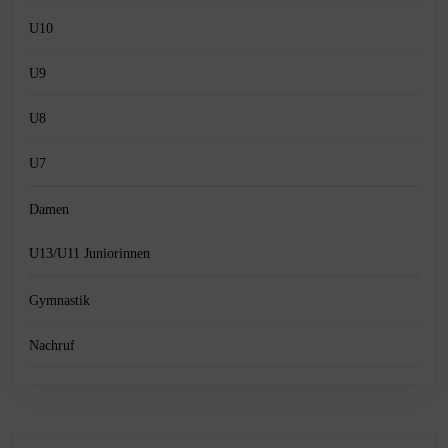
U10
U9
U8
U7
Damen
U13/U11 Juniorinnen
Gymnastik
Nachruf