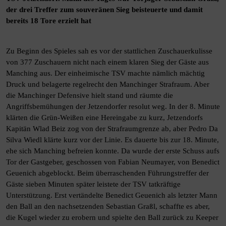
der drei Treffer zum souveränen Sieg beisteuerte und damit
bereits 18 Tore erzielt hat
Zu Beginn des Spieles sah es vor der stattlichen Zuschauerkulisse
von 377 Zuschauern nicht nach einem klaren Sieg der Gäste aus
Manching aus. Der einheimische TSV machte nämlich mächtig
Druck und belagerte regelrecht den Manchinger Strafraum. Aber
die Manchinger Defensive hielt stand und räumte die
Angriffsbemühungen der Jetzendorfer resolut weg. In der 8. Minute
klärten die Grün-Weißen eine Hereingabe zu kurz, Jetzendorfs
Kapitän Wlad Beiz zog von der Strafraumgrenze ab, aber Pedro Da
Silva Wiedl klärte kurz vor der Linie. Es dauerte bis zur 18. Minute,
ehe sich Manching befreien konnte. Da wurde der erste Schuss aufs
Tor der Gastgeber, geschossen von Fabian Neumayer, von Benedict
Geuenich abgeblockt. Beim überraschenden Führungstreffer der
Gäste sieben Minuten später leistete der TSV tatkräftige
Unterstützung. Erst vertändelte Benedict Geuenich als letzter Mann
den Ball an den nachsetzenden Sebastian Graßl, schaffte es aber,
die Kugel wieder zu erobern und spielte den Ball zurück zu Keeper