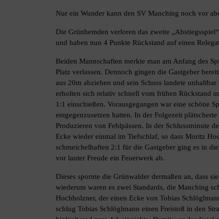
Nur ein Wunder kann den SV Manching noch vor aber
Die Grünhemden verloren das zweite „Abstiegsspiel“ i
und haben nun 4 Punkte Rückstand auf einen Relegat
Beiden Mannschaften merkte man am Anfang des Spiele
Platz verlassen. Dennoch gingen die Gastgeber bereit
aus 20m abziehen und sein Schuss landete unhaltbar
erholten sich relativ schnell vom frühen Rückstand 
1:1 einschießen. Vorausgegangen war eine schöne Spi
entgegenzusetzen hatten. In der Folgezeit plätschert
Produzieren von Fehlpässen. In der Schlussminute de
Ecke wieder einmal im Tiefschlaf, so dass Moritz H
schmeichelhaften 2:1 für die Gastgeber ging es in d
vor lauter Freude ein Feuerwerk ab.
Dieses spornte die Grünwalder dermaßen an, dass sie 
wiederum waren es zwei Standards, die Manching schle
Hochholzner, der einen Ecke von Tobias Schlöglmann
schlug Tobias Schlöglmann einen Freistoß in den Str