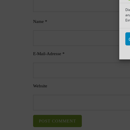
Di
an
Ei
Name
*
E-Mail-Adresse
*
Website