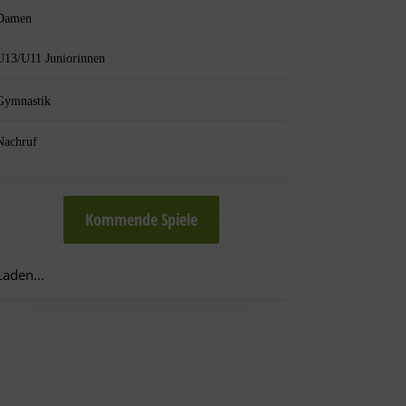
Damen
U13/U11 Juniorinnen
Gymnastik
Nachruf
Kommende Spiele
Laden...