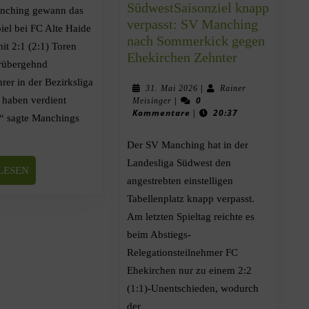
SüdwestSaisonziel knapp
nching gewann das
verpasst: SV Manching
iel bei FC Alte Haide
nach Sommerkick gegen
t 2:1 (2:1) Toren
Ehekirchen Zehnter
rrübergehnd
rer in der Bezirksliga
|
31. Mai 2026
Rainer
 haben verdient
|
0
Meisinger
Kommentare
|
20:37
“ sagte Manchings
Der SV Manching hat in der
Landesliga Südwest den
LESEN
angestrebten einstelligen
Tabellenplatz knapp verpasst.
Am letzten Spieltag reichte es
beim Abstiegs-
Relegationsteilnehmer FC
Ehekirchen nur zu einem 2:2
(1:1)-Unentschieden, wodurch
der