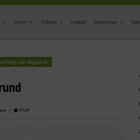
Verein
Fußball
Teqball
Badminton
Rad
anching am Abgrund
rund
are
|
17:57