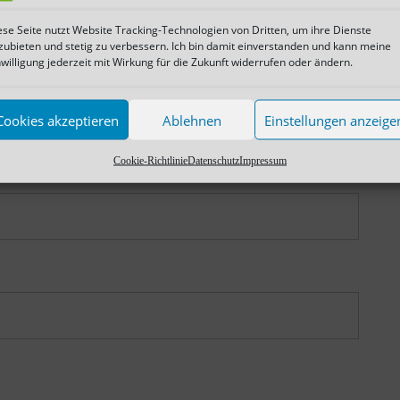
ese Seite nutzt Website Tracking-Technologien von Dritten, um ihre Dienste
zubieten und stetig zu verbessern. Ich bin damit einverstanden und kann meine
nwilligung jederzeit mit Wirkung für die Zukunft widerrufen oder ändern.
Cookies akzeptieren
Ablehnen
Einstellungen anzeige
Cookie-Richtlinie
Datenschutz
Impressum