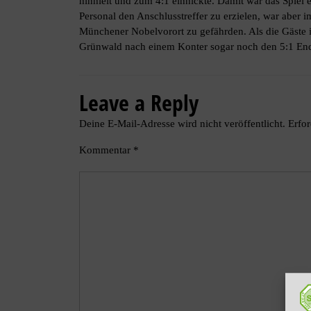
hinhielt und zum 4:1 einnickte. Damit war das Spiel
Personal den Anschlusstreffer zu erzielen, war aber
Münchener Nobelvorort zu gefährden. Als die Gäste 
Grünwald nach einem Konter sogar noch den 5:1 Ends
Leave a Reply
Deine E-Mail-Adresse wird nicht veröffentlicht.
Erfor
Kommentar
*