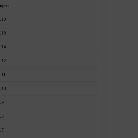
Jugend
U19
U18
U14
U12
U11
U10
U9
U8
U7