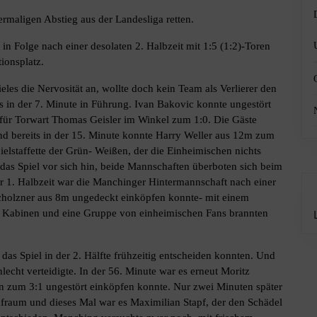
maligen Abstieg aus der Landesliga retten.
n Folge nach einer desolaten 2. Halbzeit mit 1:5 (1:2)-Toren
ionsplatz.
s die Nervosität an, wollte doch kein Team als Verlierer den
s in der 7. Minute in Führung. Ivan Bakovic konnte ungestört
 für Torwart Thomas Geisler im Winkel zum 1:0. Die Gäste
und bereits in der 15. Minute konnte Harry Weller aus 12m zum
elstaffette der Grün- Weißen, der die Einheimischen nichts
e das Spiel vor sich hin, beide Mannschaften überboten sich beim
r 1. Halbzeit war die Manchinger Hintermannschaft nach einer
ocholzner aus 8m ungedeckt einköpfen konnte- mit einem
ie Kabinen und eine Gruppe von einheimischen Fans brannten
das Spiel in der 2. Hälfte frühzeitig entscheiden konnten. Und
cht verteidigte. In der 56. Minute war es erneut Moritz
 zum 3:1 ungestört einköpfen konnte. Nur zwei Minuten später
afraum und dieses Mal war es Maximilian Stapf, der den Schädel