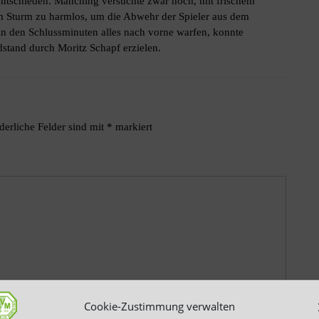
 entschieden. Manching versuchte zwar noch, mit frischem
 im Sturm zu harmlos, um die Abwehr der Spieler aus dem
in den Schlussminuten alles nach vorne warfen, konnte
tand durch Moritz Schapf erzielen.
derliche Felder sind mit
*
markiert
Cookie-Zustimmung verwalten