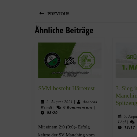
PREVIOUS
Ähnliche Beiträge
SVM besteht Härtetest
3. Sieg 
Manching
|
Spitzeng
2. August 2021
Andreas
|
0 Kommentare
|
Weindl
08:20
5. Aug
|
Lögl
Mit einem 2:0 (0:0)- Erfolg
13:17
kehrte der SV Manching vom