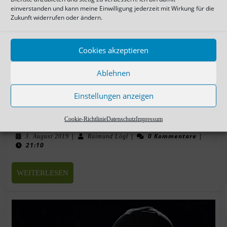
einverstanden und kann meine Einwilligung jederzeit mit Wirkung für die
Zukunft widerrufen oder ändern.
Cookies akzeptieren
Ablehnen
Einstellungen anzeigen
SVM mit überzeugender Vorstellung
Cookie-Richtlinie
Datenschutz
Impressum
|
|
0 Kommentare
|
3. August 2019
Raimund Lögl
21:10
WEITERLESEN