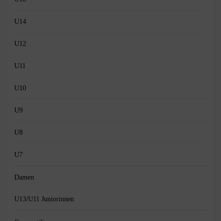
U14
U12
U11
U10
U9
U8
U7
Damen
U13/U11 Juniorinnen