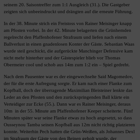
seinem 20. Saisontreffer zum 1:1 Ausgleich (31.). Die Gastgeber
zeigten sich unbeeindruckt und drängten auf die erneute Führung.
In der 38. Minute strich ein Freistoss von Rainer Meisinger knapp
am Pfosten vorbei. In der 42. Minute belagerten die Grünhemden
regelrecht den Pfaffenhofener Strafraum und liefen nach einem
Ballverlust in einen gnadenlosen Konter der Gäste. Sebastian Waas
wurde steil geschickt, die aufgerückte Manchinger Defensive kam
nicht mehr hinterher und der Gästespieler blieb vor Thomas
Obermeier cool und schob aus 14m zum 1:2 ein – Spiel gedreht.
Nach dem Pausentee war es der eingewechselte Said Magomedov,
der für die erste Aufregung sorgte. Er kam nach einer Flanke zum
Kopfball, doch der überragende Maximilian Bleisteiner lenkte das
Leder an den Pfosten und den zurückspringenden Ball klärte ein
Verteidiger zur Ecke (55.). Dann war es Rainer Meisinger, deraus
10m in der 55. Minute am Pfaffenhofener Keeper scheiterte. Fünf
Minuten später war seine Flanke etwas zu hoch angesetzt, so dass
Ousseynou Tamba seinen Kopfball aus 12m nicht richtig platzieren
konnte. Weiterhin Pech hatten die Grün-Weißen, als Johannes Dexl
im Strafraum der Gäste von den Beinen geholt wurde, der