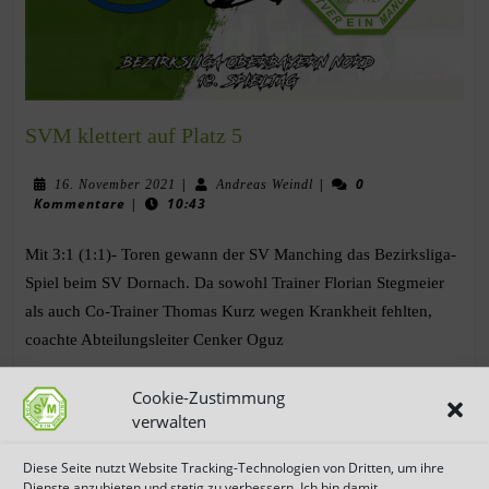
SVM klettert auf Platz 5
|
|
0
16. November 2021
Andreas Weindl
Kommentare
|
10:43
Mit 3:1 (1:1)- Toren gewann der SV Manching das Bezirksliga-
Spiel beim SV Dornach. Da sowohl Trainer Florian Stegmeier
als auch Co-Trainer Thomas Kurz wegen Krankheit fehlten,
coachte Abteilungsleiter Cenker Oguz
Cookie-Zustimmung
WEITERLESEN
verwalten
Diese Seite nutzt Website Tracking-Technologien von Dritten, um ihre
Dienste anzubieten und stetig zu verbessern. Ich bin damit