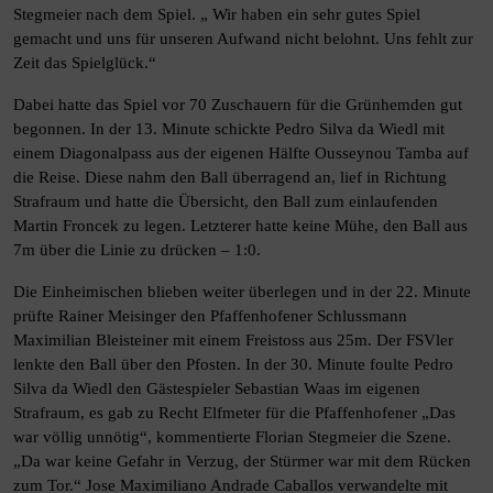
Stegmeier nach dem Spiel. „ Wir haben ein sehr gutes Spiel
gemacht und uns für unseren Aufwand nicht belohnt. Uns fehlt zur
Zeit das Spielglück.“
Dabei hatte das Spiel vor 70 Zuschauern für die Grünhemden gut
begonnen. In der 13. Minute schickte Pedro Silva da Wiedl mit
einem Diagonalpass aus der eigenen Hälfte Ousseynou Tamba auf
die Reise. Diese nahm den Ball überragend an, lief in Richtung
Strafraum und hatte die Übersicht, den Ball zum einlaufenden
Martin Froncek zu legen. Letzterer hatte keine Mühe, den Ball aus
7m über die Linie zu drücken – 1:0.
Die Einheimischen blieben weiter überlegen und in der 22. Minute
prüfte Rainer Meisinger den Pfaffenhofener Schlussmann
Maximilian Bleisteiner mit einem Freistoss aus 25m. Der FSVler
lenkte den Ball über den Pfosten. In der 30. Minute foulte Pedro
Silva da Wiedl den Gästespieler Sebastian Waas im eigenen
Strafraum, es gab zu Recht Elfmeter für die Pfaffenhofener „Das
war völlig unnötig“, kommentierte Florian Stegmeier die Szene.
„Da war keine Gefahr in Verzug, der Stürmer war mit dem Rücken
zum Tor.“ Jose Maximiliano Andrade Caballos verwandelte mit